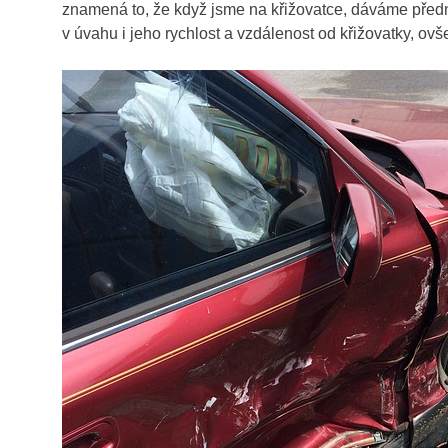
znamená to, že když jsme na křižovatce, dáváme předno
v úvahu i jeho rychlost a vzdálenost od křižovatky, ov