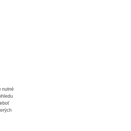
e nutné
 ohledu
neboť
terých