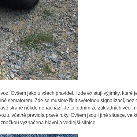
oz. Ovšem jako u všech pravidel, i zde existují výjimky, které j
zené semaforem. Zde se musíme řídit světelnou signalizací, bez
pravé straně někdo nenachází. Je to jedním ze základních věcí, 
ozu, včetně pravidla pravé ruky. Ovšem jsou i jiné situace, ve k
e značkou vyznačena hlavní a vedlejší silnice.