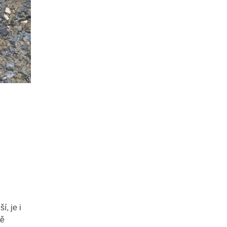
í, je i
tě