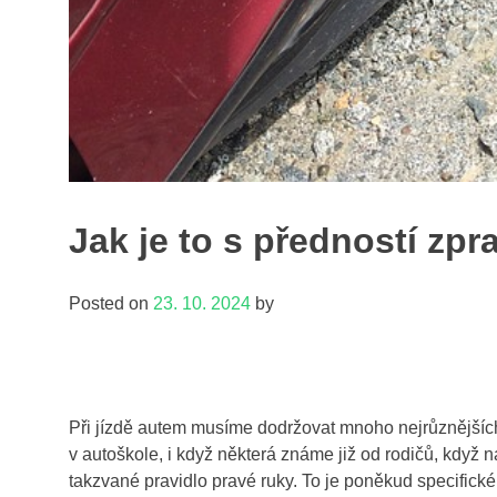
Jak je to s předností zpr
Posted on
23. 10. 2024
by
Při jízdě autem musíme dodržovat mnoho nejrůznějších
v autoškole, i když některá známe již od rodičů, když ná
takzvané pravidlo pravé ruky. To je poněkud specifick