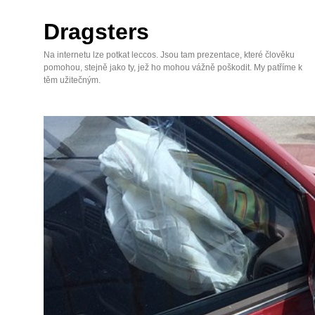
Skip
to
Dragsters
content
Na internetu lze potkat leccos. Jsou tam prezentace, které člověku
pomohou, stejně jako ty, jež ho mohou vážně poškodit. My patříme k
těm užitečným.