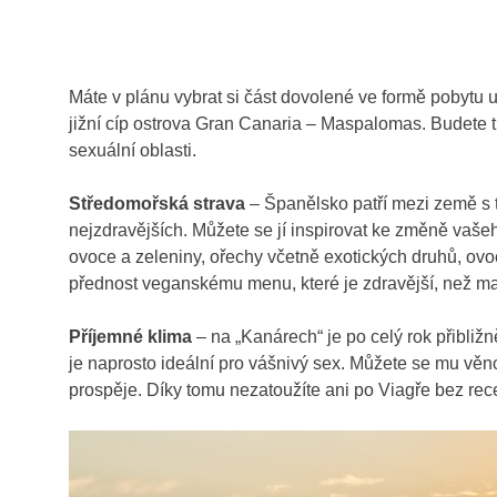
Máte v plánu vybrat si část dovolené ve formě pobytu
jižní cíp ostrova Gran Canaria – Maspalomas. Budete t
sexuální oblasti.
Středomořská strava
– Španělsko patří mezi země s t
nejzdravějších. Můžete se jí inspirovat ke změně vaše
ovoce a zeleniny, ořechy včetně exotických druhů, ovoc
přednost veganskému menu, které je zdravější, než mas
Příjemné klima
– na „Kanárech“ je po celý rok přibližn
je naprosto ideální pro vášnivý sex. Můžete se mu věno
prospěje. Díky tomu nezatoužíte ani po Viagře bez rec