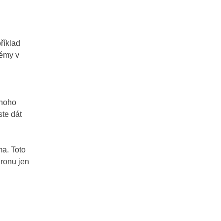
říklad
lémy v
mnoho
ste dát
ma. Toto
eronu jen