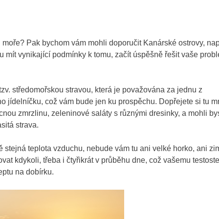
 u moře? Pak bychom vám mohli doporučit Kanárské ostrovy, nap
u mít vynikající podmínky k tomu, začít úspěšně řešit vaše prob
zv. středomořskou stravou, která je považována za jednu z
ho jídelníčku, což vám bude jen ku prospěchu. Dopřejete si tu 
nou zmrzlinu, zeleninové saláty s různými dresinky, a mohli by
itá strava.
ě stejná teplota vzduchu, nebude vám tu ani velké horko, ani zi
vat kdykoli, třeba i čtyřikrát v průběhu dne, což vašemu testost
eptu na dobírku.