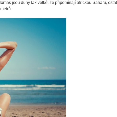
mas jsou duny tak velké, že připomínají africkou Saharu, osta
ometrů.