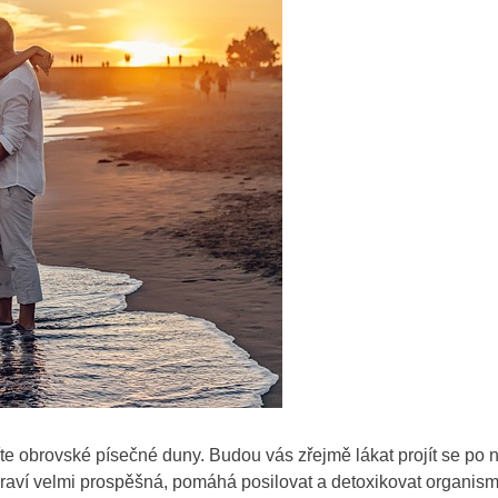
te obrovské písečné duny. Budou vás zřejmě lákat projít se po 
draví velmi prospěšná, pomáhá posilovat a detoxikovat organis