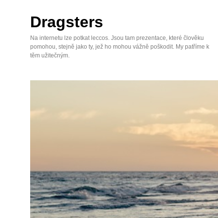
Skip
to
Dragsters
content
Na internetu lze potkat leccos. Jsou tam prezentace, které člověku
pomohou, stejně jako ty, jež ho mohou vážně poškodit. My patříme k
těm užitečným.