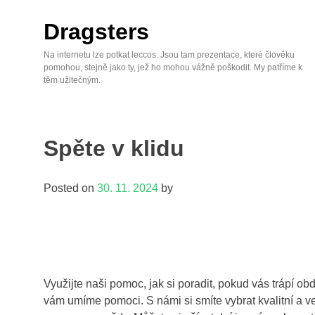
Skip
to
Dragsters
content
Na internetu lze potkat leccos. Jsou tam prezentace, které člověku
pomohou, stejně jako ty, jež ho mohou vážně poškodit. My patříme k
těm užitečným.
Spěte v klidu
Posted on
30. 11. 2024
by
Využijte naši pomoc, jak si poradit, pokud vás trápí ob
vám umíme pomoci. S námi si smíte vybrat kvalitní a vel