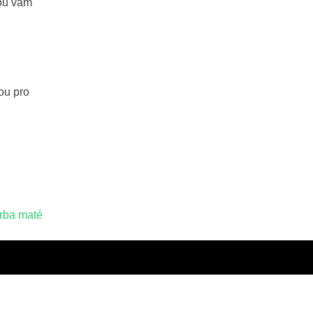
kou vám
ou pro
rba maté