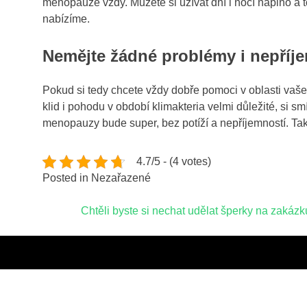
menopauze vždy. Můžete si užívat dní i nocí naplno a 
nabízíme.
Nemějte žádné problémy i nepříj
Pokud si tedy chcete vždy dobře pomoci v oblasti vaše
klid i pohodu v období klimakteria velmi důležité, si s
menopauzy bude super, bez potíží a nepříjemností. Tak 
4.7/5 - (4 votes)
Posted in Nezařazené
Navigace
Chtěli byste si nechat udělat šperky na zakázk
pro
příspěvek