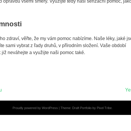
to opravdu všemi směry. Využijte tedy naši senzační pomoc, ja
emnosti
ho zdraví, věřte, že my vám pomoc nabízíme. Naše léky, jaké js
míte sami vybrat z řady druhů, v přírodním složení. Vaše období
již neváhejte a využijte naši pomoc také.
u
Ye
Proudly powered by WordPress
|
Theme: Draft Portfolio by
Pixel Tribe
.