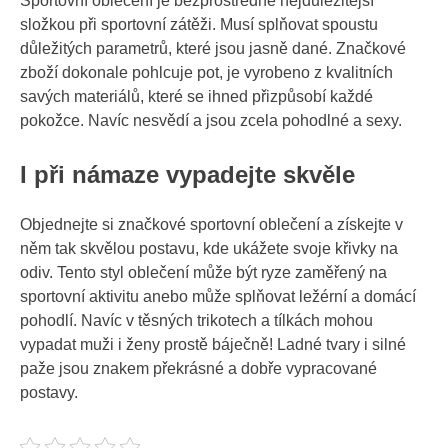
Sportovní oblečení
je bezprostředně nejdůležitější
složkou při sportovní zátěži. Musí splňovat spoustu
důležitých parametrů, které jsou jasně dané. Značkové
zboží dokonale pohlcuje pot, je vyrobeno z kvalitních
savých materiálů, které se ihned přizpůsobí každé
pokožce. Navíc nesvědí a jsou zcela pohodlné a sexy.
I při námaze vypadejte skvěle
Objednejte si značkové sportovní oblečení a získejte v
něm tak skvělou postavu, kde ukážete svoje křivky na
odiv. Tento styl oblečení může být ryze zaměřený na
sportovní aktivitu anebo může splňovat ležérní a domácí
pohodlí. Navíc v těsných trikotech a tílkách mohou
vypadat muži i ženy prostě báječně! Ladné tvary i silné
paže jsou znakem překrásné a dobře vypracované
postavy.