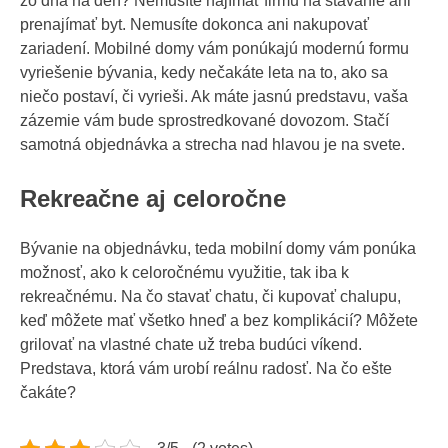
zo dňa na deň? Nemusíte najímať firmu na stavanie ani
prenajímať byt. Nemusíte dokonca ani nakupovať
zariadení.
Mobilné domy
vám ponúkajú modernú formu
vyriešenie bývania, kedy nečakáte leta na to, ako sa
niečo postaví, či vyrieši. Ak máte jasnú predstavu, vaša
zázemie vám bude sprostredkované dovozom. Stačí
samotná objednávka a strecha nad hlavou je na svete.
Rekreačne aj celoročne
Bývanie na objednávku, teda mobilní domy vám ponúka
možnosť, ako k celoročnému využitie, tak iba k
rekreačnému. Na čo stavať chatu, či kupovať chalupu,
keď môžete mať všetko hneď a bez komplikácií? Môžete
grilovať na vlastné chate už treba budúci víkend.
Predstava, ktorá vám urobí reálnu radosť. Na čo ešte
čakáte?