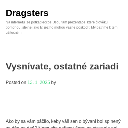
Skip
to
Dragsters
content
Na internetu lze potkat leccos. Jsou tam prezentace, které člověku
pomohou, stejně jako ty, jež ho mohou vážně poškodit. My patříme k těm
užitečným.
Vysnívate, ostatné zariadi
Posted on
13. 1. 2025
by
Ako by sa vám páčilo, keby váš sen o bývaní bol splnený