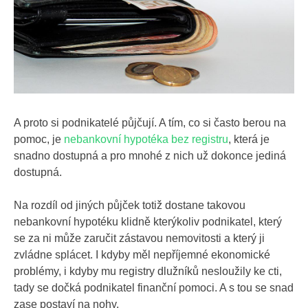
A proto si podnikatelé půjčují. A tím, co si často berou na
pomoc, je
nebankovní hypotéka bez registru
, která je
snadno dostupná a pro mnohé z nich už dokonce jediná
dostupná.
Na rozdíl od jiných půjček totiž dostane takovou
nebankovní hypotéku klidně kterýkoliv podnikatel, který
se za ni může zaručit zástavou nemovitosti a který ji
zvládne splácet. I kdyby měl nepříjemné ekonomické
problémy, i kdyby mu registry dlužníků nesloužily ke cti,
tady se dočká podnikatel finanční pomoci. A s tou se snad
zase postaví na nohy.