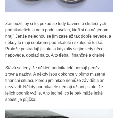
Zasloužili by si to, pokud se tedy bavíme o skutečných
podnikatelích, a ne o podnikavcích, kteří si na ně jenom
hrají. Jenže nejednou se jim zase až tak dobře nevede, a
někdy to mají soukromí podnikatelé i skutečně těžké.
Protože postrádají jistotu, a kdykoliv se jim tedy něco
nepovede, doplatí na to. A to třeba i finančně a citelně.
Stává se tedy, že někteří podnikatelé nemají peněz
zrovna nazbyt. A někdy jsou dokonce v přímo mizerné
finanční situaci, kterou jim nikdo nemůže závidět a ani
nezávidí. Někdy podnikatelé nemají už ani jistotu, že
jejich podnik vyžije. A to jediné, co je pak může ještě
spasit, je půjčka.