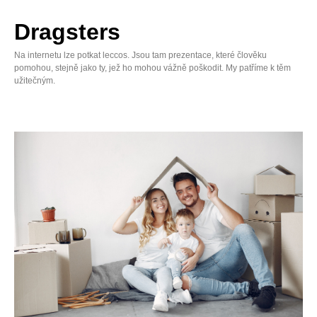
Skip
to
Dragsters
content
Na internetu lze potkat leccos. Jsou tam prezentace, které člověku
pomohou, stejně jako ty, jež ho mohou vážně poškodit. My patříme k těm
užitečným.