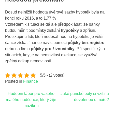
Dosud nejnižší hodnota úvěrové sazby hypoték byla na
konci roku 2016, a to 1,77 %
Vzhledem k situaci se dá ale předpokládat, že banky
budou měnit podmínky získání
hypotéky
a zpřísní.
Pro skupinu lidí, kteří nedosáhnou na hypotéku je větší
šance získat finance navíc pomocí
půjčky bez registru
nebo na firmu
půjčky pro živnostníky
. Při specifických
situacích, kdy je na nemovitost exekuce, se využívá
zpětný odkup nemovitosti
.
5/5 - (2 votes)
Posted in
Finance
Navigace
Hudební tábor pro vašeho
Jaké pánské boty si vzít na
malého nadšence, který žije
dovolenou u moře?
pro
muzikou
příspěvek