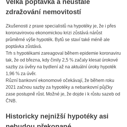
Velká poptávka a neustálé
zdražování nemovitostí
Zkušenosti z praxe specialistů na hypotéky je, že i přes
koronavirovou ekonomickou krizi zůstává nárůst
průměrné výše hypoték. Bytů se staví také méně ale
poptávka zůstává.
Trh s hypotékami zareagoval během epidemie koronaviru
tak, že od března, kdy činily 2,5 % začaly klesat úrokové
sazby za úvěry na bydlení až na
aktuální úroky hypoték
1,96 % za úvěr.
Různí bankovní ekonomové očekávají, že během roku
2021 začnou sazby za hypotéky a
nebankovní půjčky
zase postupně růst. Možné je, že dojde i k růstu sazeb od
ČNB.
Historicky nejnižší hypotéky asi
nebudou překonané