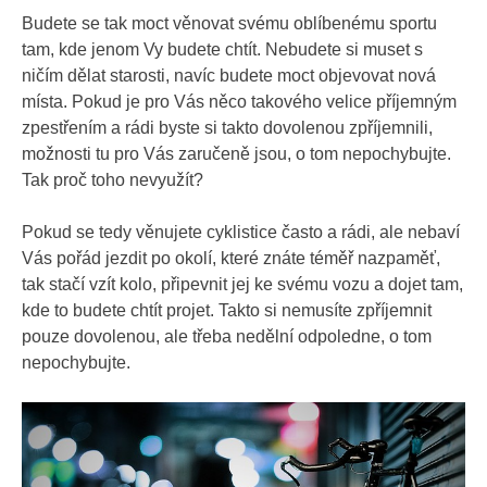
Budete se tak moct věnovat svému oblíbenému sportu
tam, kde jenom Vy budete chtít. Nebudete si muset s
ničím dělat starosti, navíc budete moct objevovat nová
místa. Pokud je pro Vás něco takového velice příjemným
zpestřením a rádi byste si takto dovolenou zpříjemnili,
možnosti tu pro Vás zaručeně jsou, o tom nepochybujte.
Tak proč toho nevyužít?
Pokud se tedy věnujete cyklistice často a rádi, ale nebaví
Vás pořád jezdit po okolí, které znáte téměř nazpaměť,
tak stačí vzít kolo, připevnit jej ke svému vozu a dojet tam,
kde to budete chtít projet. Takto si nemusíte zpříjemnit
pouze dovolenou, ale třeba nedělní odpoledne, o tom
nepochybujte.