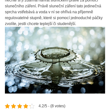
nechte si ji zdarma nahřát sluníčkem právě za pomocí
slunečního záření. Právě sluneční záření tato jedinečná
sprcha vstřebává a voda v ní se ohřívá na příjemně
regulovatelné stupně, které si pomocí jednoduché páčky
zvolíte, jestli chcete teplejší či studenější.
4.2/5 - (8 votes)