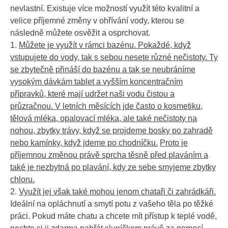
nevlastní. Existuje více možností využít této kvalitní a
velice příjemné změny v ohřívání vody, kterou se
následně můžete osvěžit a osprchovat.
1.
Můžete je využít v rámci bazénu. Pokaždé, když
vstupujete do vody, tak s sebou nesete různé nečistoty. Ty
se zbytečně přináší do bazénu a tak se neubráníme
vysokým dávkám tablet a vyšším koncentračním
přípravků, které mají udržet naši vodu čistou a
průzračnou. V letních měsících jde často o kosmetiku,
tělová mléka, opalovací mléka, ale také nečistoty na
nohou, zbytky trávy, když se projdeme bosky po zahradě
nebo kamínky, když jdeme po chodníčku.
Proto je
příjemnou změnou právě sprcha těsně před plaváním a
také je nezbytná po plavání, kdy ze sebe smyjeme zbytky
chloru.
2.
Využít jej však také mohou jenom chataři či zahrádkáři.
Ideální na opláchnutí a smytí potu z vašeho těla po těžké
práci. Pokud máte chatu a chcete mít přístup k teplé vodě,