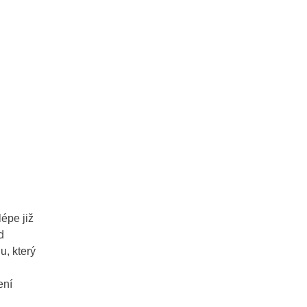
épe již
d
u, který
ení