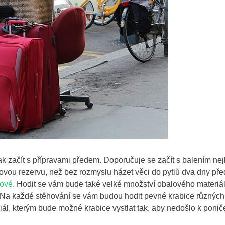
ak začít s přípravami předem. Doporučuje se začít s balením nejl
sovou rezervu, než bez rozmyslu házet věci do pytlů dva dny pře
lové
. Hodit se vám bude také velké množství obalového materiál
. Na každé stěhování se vám budou hodit pevné krabice různých
iál, kterým bude možné krabice vystlat tak, aby nedošlo k ponič