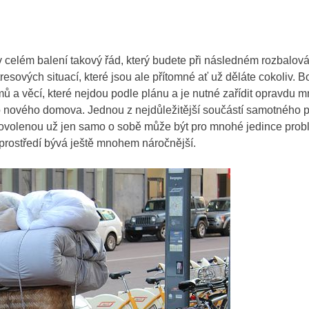
t v celém balení takový řád, který budete při následném rozbalov
esových situací, které jsou ale přítomné ať už děláte cokoliv. 
mů a věcí, které nejdou podle plánu a je nutné zařídit opravdu 
o nového domova. Jednou z nejdůležitější součástí samotného 
dovolenou už jen samo o sobě může být pro mnohé jedince prob
 prostředí bývá ještě mnohem náročnější.