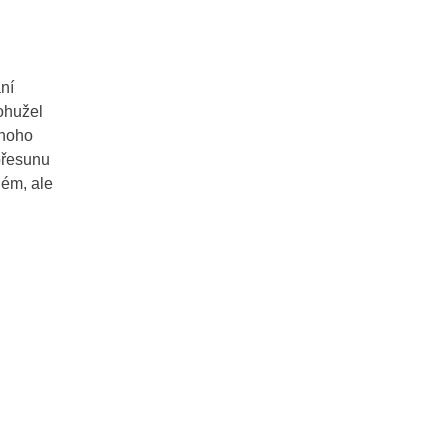
ání
Bohužel
mnoho
přesunu
lém, ale