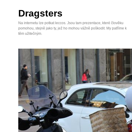
Skip
to
Dragsters
content
Na internetu lze potkat leccos. Jsou tam prezentace, které člověku
pomohou, stejně jako ty, jež ho mohou vážně poškodit. My patříme k
těm užitečným.