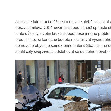
Jak si ale tuto práci můžete co nejvíce ulehčit a získa
opravdu milovat? Stěhování s sebou přináší spoustu str
tento důležitý životní krok s sebou nese mnoho problé
předtím, než si konečně budete moci užívat vysněnéh
do nového obydlí je samozřejmě balení. Sbalit se na 
sbalit celý svůj život a odstěhovat se do úplně nového