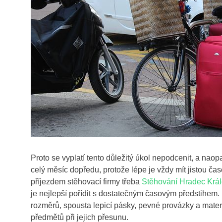
Proto se vyplatí tento důležitý úkol nepodcenit, a naop
celý měsíc dopředu, protože lépe je vždy mít jistou ča
příjezdem stěhovací firmy třeba
Stěhování Hradec Krá
je nejlepší pořídit s dostatečným časovým předstihem
rozměrů, spousta lepicí pásky, pevné provázky a mater
předmětů při jejich přesunu.