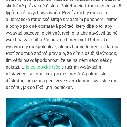
skutečně průzračně čistou. Potřebujete k tomu jeden ze tří
typů bazénových vysavačů. První z nich jsou zcela
automatické robotické stroje s vlastním pohonem i filtrací
a pohyb po dně obstarává počítač, který dbá o to, aby
vysavač pracoval efektivně, rychle, a aby navštívil úplně
všechna zákoutí a žádné z nich neminul. Robotické
vysavače jsou spolehlivé, ale rozhodně to není zadarmo.
Platí zde také známé pravidlo, že čím složitější výrobek,
tím větší pravděpodobnost, že se na něm něco někdy
pokazí. U
teleskopické tyče
s ručním vysávacím
nástavcem se toho moc pokazit nedá. A pokud jste
důslední, precizní a pečliví ve svém konání, vyčistíte dno
bazénu, jak se říká, „na jedničku“.