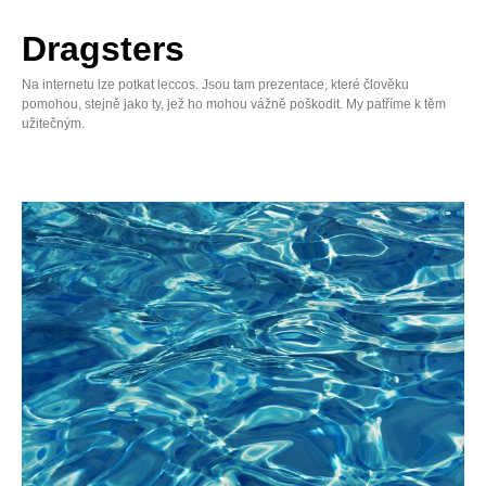
Skip
to
Dragsters
content
Na internetu lze potkat leccos. Jsou tam prezentace, které člověku
pomohou, stejně jako ty, jež ho mohou vážně poškodit. My patříme k těm
užitečným.