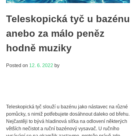
Teleskopická tyč u bazénu
anebo za málo peněz
hodně muziky
Posted on
12. 6. 2022
by
Teleskopická tyč slouží u bazénu jako nástavec na různé
pomůcky, s nimiž potřebujete dosáhnout daleko od břehu.
Nejčastěji to bývá hladinová síťka na odlovení některých
větších nečistot a ruční bazénový vysavač. U ručního
vysávání se na okamžik zastavme, protože právě zde