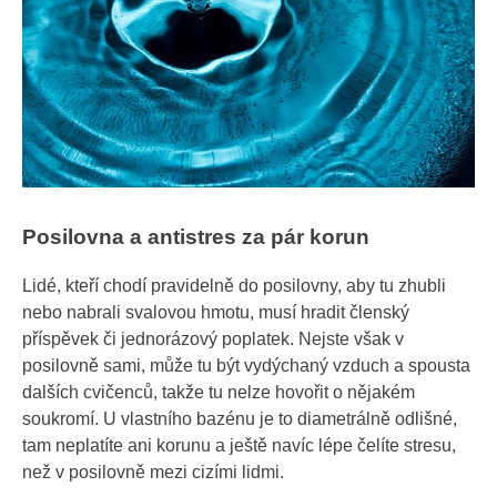
Posilovna a antistres za pár korun
Lidé, kteří chodí pravidelně do posilovny, aby tu zhubli
nebo nabrali svalovou hmotu, musí hradit členský
příspěvek či jednorázový poplatek. Nejste však v
posilovně sami, může tu být vydýchaný vzduch a spousta
dalších cvičenců, takže tu nelze hovořit o nějakém
soukromí. U vlastního bazénu je to diametrálně odlišné,
tam neplatíte ani korunu a ještě navíc lépe čelíte stresu,
než v posilovně mezi cizími lidmi.