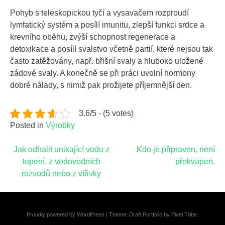
Pohyb s teleskopickou tyčí a vysavačem rozproudí
lymfatický systém a posílí imunitu, zlepší funkci srdce a
krevního oběhu, zvýší schopnost regenerace a
detoxikace a posílí svalstvo včetně partií, které nejsou tak
často zatěžovány, např. břišní svaly a hluboko uložené
zádové svaly. A konečně se při práci uvolní hormony
dobré nálady, s nimiž pak prožijete příjemnější den.
3.6/5 - (5 votes)
Posted in
Výrobky
Navigace
Jak odhalit unikající vodu z
Kdo je připraven, není
topení, z vodovodních
překvapen.
pro
rozvodů nebo z vířivky
příspěvek
Proudly powered by WordPress
|
Theme: Draft Portfolio by
Pixel Tribe
.