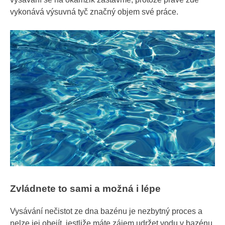
vykonává výsuvná tyč značný objem své práce.
Zvládnete to sami a možná i lépe
Vysávání nečistot ze dna bazénu je nezbytný proces a
nelze jej obejít, jestliže máte zájem udržet vodu v bazénu