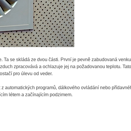
e. Ta se skládá ze dvou části. První je pevně zabudovaná venk
zduch zpracovává a ochlazuje jej na požadovanou teplotu. Tat
stačí pro úlevu od veder.
šit z automatických programů, dálkového ovládání nebo přídavné
cím létem a začínajícím podzimem.