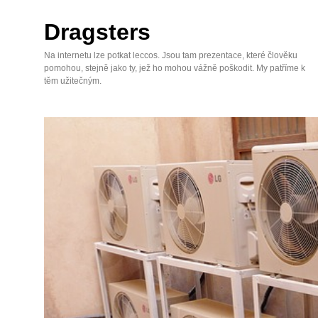
Skip
to
Dragsters
content
Na internetu lze potkat leccos. Jsou tam prezentace, které člověku
pomohou, stejně jako ty, jež ho mohou vážně poškodit. My patříme k
těm užitečným.