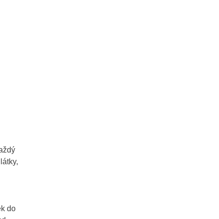
každý
látky,
ek do