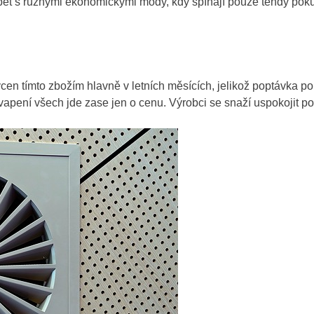
yrábět s různými ekonomickými módy, kdy spínají pouze tehdy pok
ycen tímto zbožím hlavně v letních měsících, jelikož poptávka po
kvapení všech jde zase jen o cenu. Výrobci se snaží uspokojit po