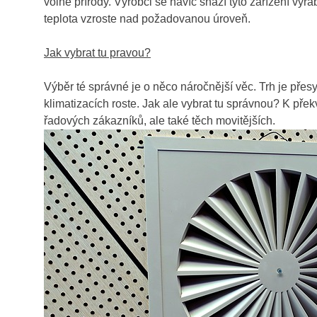
volné přírody. Výrobci se navíc snaží tyto zařízení v
teplota vzroste nad požadovanou úroveň.
Jak vybrat tu pravou?
Výběr té správné je o něco náročnější věc. Trh je přes
klimatizacích roste. Jak ale vybrat tu správnou? K pře
řadových zákazníků, ale také těch movitějších.