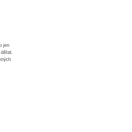
o jen
 dělat.
ených