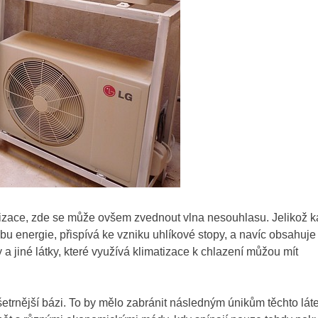
izace
, zde se může ovšem zvednout vlna nesouhlasu. Jelikož 
u energie, přispívá ke vzniku uhlíkové stopy, a navíc obsahuje 
 a jiné látky, které využívá klimatizace k chlazení můžou mít
šetrnější bázi. To by mělo zabránit následným únikům těchto lát