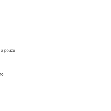
u a pouze
o
ho