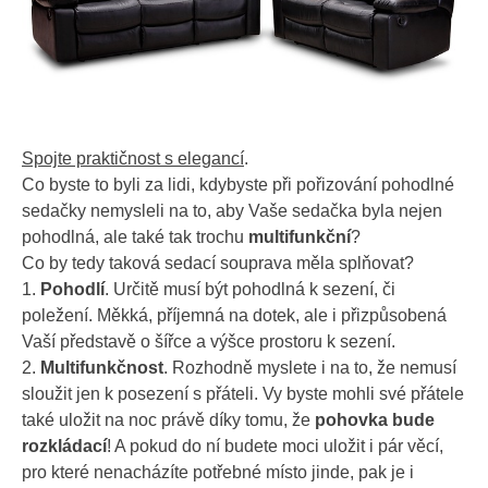
Spojte praktičnost s elegancí
.
Co byste to byli za lidi, kdybyste při pořizování pohodlné
sedačky nemysleli na to, aby Vaše sedačka byla nejen
pohodlná, ale také tak trochu
multifunkční
?
Co by tedy taková sedací souprava měla splňovat?
1.
Pohodlí
. Určitě musí být pohodlná k sezení, či
poležení. Měkká, příjemná na dotek, ale i přizpůsobená
Vaší představě o šířce a výšce prostoru k sezení.
2.
Multifunkčnost
. Rozhodně myslete i na to, že nemusí
sloužit jen k posezení s přáteli. Vy byste mohli své přátele
také uložit na noc právě díky tomu, že
pohovka bude
rozkládací
! A pokud do ní budete moci uložit i pár věcí,
pro které nenacházíte potřebné místo jinde, pak je i