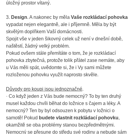
úložný prostor vítaný.
3.
Design
. A nakonec by měla
Vaše rozkládací pohovka
vypadat nejen elegantně, ale i příjemně. Měla by být
skvělým doplňkem Vaší domácnosti.
Spojit vše v jeden šikovný celek už není v dnešní době,
naštěstí, žádný velký problém.
Pokud ovšem stále přemítáte o tom, že je rozkládací
pohovka zbytečná, protože tolik přátel zase nemáte, aby
u Vás měli spát, uvědomte si, že i Vy sami můžete
rozloženou pohovku využít naprosto skvěle.
Důvody pro koupi jsou jednoznačné
.
· Co když jeden z Vás bude nemocný? To by ten druhý
musel každou chvíli běhat do ložnice s čajem a léky. A
nemocný? Ten by byl odsouzen k pobytu v ložnici o
samotě! Pokud
budete vlastnit rozkládací pohovku
,
okamžitě se oba problémy stanou bezpředmětnými.
Nemocný se přesune do středu své rodiny a nebude sám