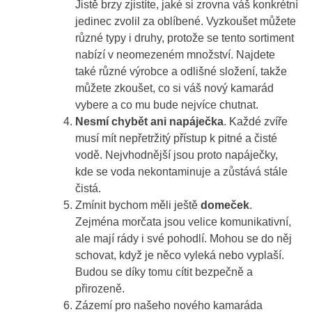
Jistě brzy zjistíte, jaké si zrovna váš konkrétní
jedinec zvolil za oblíbené. Vyzkoušet můžete
různé typy i druhy, protože se tento sortiment
nabízí v neomezeném množství. Najdete
také různé výrobce a odlišné složení, takže
můžete zkoušet, co si váš nový kamarád
vybere a co mu bude nejvíce chutnat.
Nesmí chybět ani napáječka
. Každé zvíře
musí mít nepřetržitý přístup k pitné a čisté
vodě. Nejvhodnější jsou proto napáječky,
kde se voda nekontaminuje a zůstává stále
čistá.
Zmínit bychom měli ještě
domeček
.
Zejména morčata jsou velice komunikativní,
ale mají rády i své pohodlí. Mohou se do něj
schovat, když je něco vyleká nebo vyplaší.
Budou se díky tomu cítit bezpečně a
přirozeně.
Zázemí pro našeho nového kamaráda