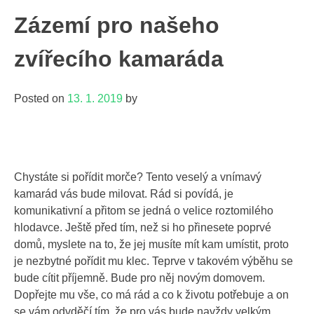
Zázemí pro našeho
zvířecího kamaráda
Posted on
13. 1. 2019
by
Chystáte si pořídit morče? Tento veselý a vnímavý
kamarád vás bude milovat. Rád si povídá, je
komunikativní a přitom se jedná o velice roztomilého
hlodavce. Ještě před tím, než si ho přinesete poprvé
domů, myslete na to, že jej musíte mít kam umístit, proto
je nezbytné pořídit mu klec. Teprve v takovém výběhu se
bude cítit příjemně. Bude pro něj novým domovem.
Dopřejte mu vše, co má rád a co k životu potřebuje a on
se vám odvděčí tím, že pro vás bude navždy velkým